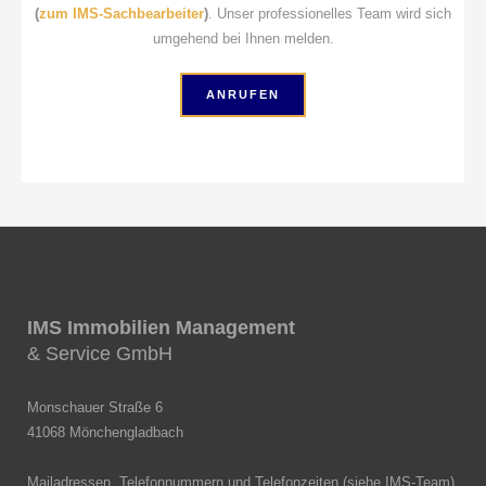
(
zum IMS-Sachbearbeiter
)
. Unser professionelles Team wird sich
umgehend bei Ihnen melden.
ANRUFEN
IMS Immobilien Management
& Service GmbH
Monschauer Straße 6
41068 Mönchengladbach
Mailadressen, Telefonnummern und Telefonzeiten (
siehe IMS-Team
)